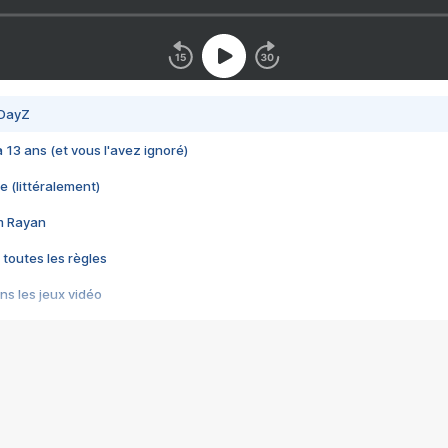
 DayZ
 a 13 ans (et vous l'avez ignoré)
e (littéralement)
im Rayan
 toutes les règles
s les jeux vidéo
us choquant de Rockstar ? - Le scandale BULLY
e plus moche de Steam
du RÊVE tourne au CAUCHEMAR
pendant 8 heures